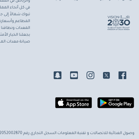
والرياض في المملك
في كل أنحاء المملك
تبوك شمالاً إلى جاز
المطاعم وأسعارنا 
المعدات ونطاقنا ا
يجعلنا الخيار الأ
صيانة معدات المط
وصول الغذائية للاتصالات و تقنية المعلومات
السجل التجاري رقم 2052002870