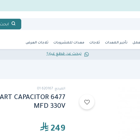
ابحث
عمل
تأجير المعدات
ثلاجات
معدات للمشروبات
ثلاجات العرض
تبحث عن قطع غيار؟
المرجع: 620167 01
ART CAPACITOR 6477
MFD 330V
249