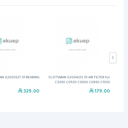
N 02003327 01 BEARING
SCOTSMAN 02004212 01 AIR FILTER for
SCOT
C0330 C0530 C0630 C0830 C1030
SERIES
329.00
179.00