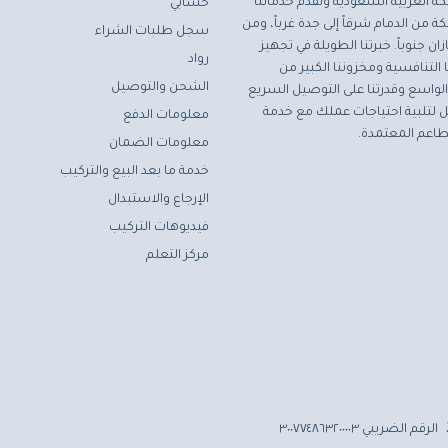
ة العربية السعودية ونقدم خدماتنا
حسابي
ة من الدمام شرقاً إلى جدة غرباً، ومن
سجل طلبات الشراء
ان جنوباً. خبرتنا الطويلة في تجهيز
رواد
التنافسية ومخزوننا الكبير من
الشحن والتوصيل
لواسع وقدرتنا على التوصيل السريع
مثل لتلبية احتياجات عملك مع خدمة
معلومات الدفع
اعم المعتمدة.
معلومات الضمان
خدمة ما بعد البيع والتركيب
الإرجاع والاستبدال
فيديوهات التركيب
مركز التعلم
الرقم الضريبي ٣٠٠٧٧٤٨٦٣٢٠٠٠٠٣