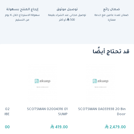
ضمان رائع
توصيل موثوق
إرجاع المنتج بسهولة
ضمان لمدة عامين مع خدمة
توصيل مجاني عند الشراء بقيمة
سهولة الاسترجاع خلال ١٤ يوم
ممتازة
500
أو أكثر
من التسليم
قد تحتاج أيضًا
54 02
SCOTSMAN 02004316 01
SCOTSMAN 0A033938 20 Bin
 TUBE
SUMP
Door
29.00
419.00
2,479.00