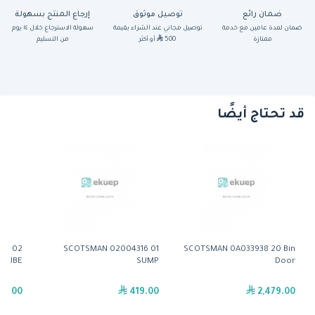
ضمان رائع
توصيل موثوق
إرجاع المنتج بسهولة
ضمان لمدة عامين مع خدمة
توصيل مجاني عند الشراء بقيمة
سهولة الاسترجاع خلال ١٤ يوم
ممتازة
500
أو أكثر
من التسليم
قد تحتاج أيضًا
54 02
SCOTSMAN 02004316 01
SCOTSMAN 0A033938 20 Bin
 TUBE
SUMP
Door
29.00
419.00
2,479.00