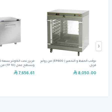
ة
دولاب الحفظ و التخمير ( EP800) من رولير
 OBM 1080D - (400 فولت
قريل
وبسطح عمل (TF 10) من كول هيد
7,656.61
8,050.00