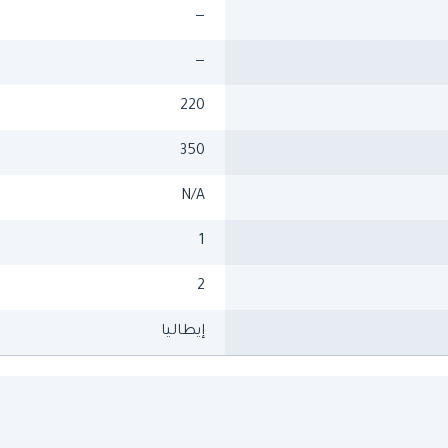
—
—
220
350
N/A
1
2
إيطاليا