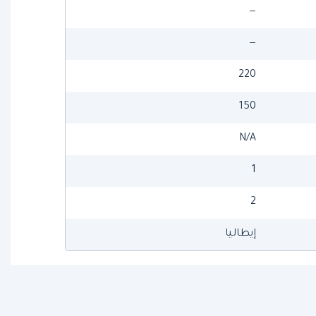
—
—
220
150
N/A
1
2
إيطاليا