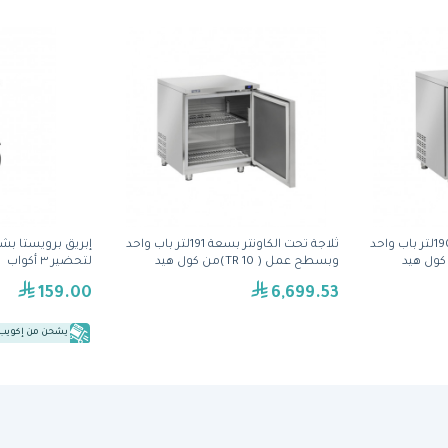
فريزر تحت الكاونتر بسعة 190لتر باب واحد
ثلاجة تحت الكاونتر بسعة 191لتر باب واحد
إبريق برويستا بش
وبسطح عمل ( TR 10)من كول هيد
لتحضير ٣ أكواب
159.00
6,699.53
يشحن من إكويب