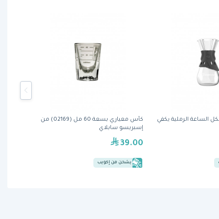
كل الساعة الرملية يكفي
كأس معياري بسعة 60 مل (02169) من
إسبريسو سابلاي
39.00
يشحن من إكويب