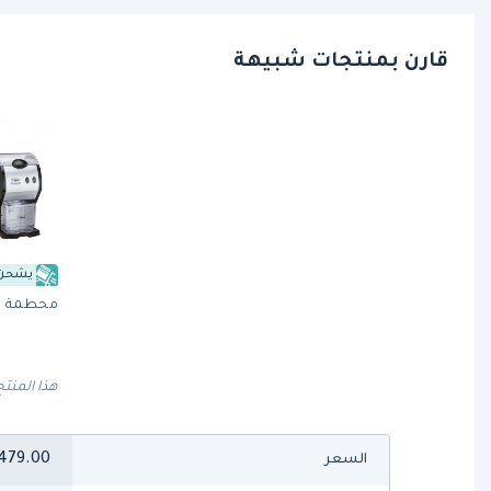
قارن بمنتجات شبيهة
يشحن 
محطمة الثلج (53A
هذا المنتج
479.00
السعر