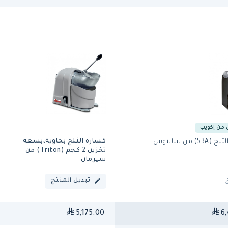
من إكويب
كسارة الثلج بحاوية،بسعة
) من سانتوس
تخزين 2 كجم (Triton) من
سيرمان
تبديل المنتج
5,175.00
6,