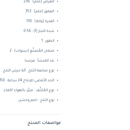
العرض (ملم) : 236
العمق (ملم) : 353
القدرة (واط) : 130
شدة التيار (أ) : 0.56
الطور : 1
ضمان المُصنِّع (سنوات) : 2
بلد المنشأ : فرنسا
نوع صانعة الثلج : آلة جرش الثلج
الحد الأقصى للإنتاج 24 ساعة : 150
نوع المُكثِّف : مبرَّد بالهواء /الماء
نوع الثلج : ناعم وخشن
مواصفات المنتج