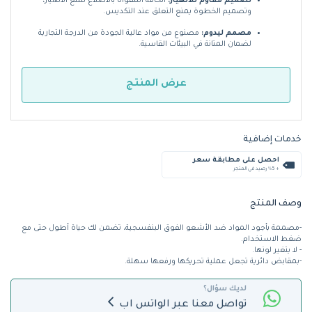
تصميم مقاوم للانهيار:
الحافة المقواة بالأضلاع تمنع الانهيار،
وتصميم الخطوة يمنع التعلق عند التكديس.
مصمم ليدوم:
مصنوع من مواد عالية الجودة من الدرجة التجارية
لضمان المتانة في البيئات القاسية.
عرض المنتج
خدمات إضافية
احصل على مطابقة سعر
+ %5 رصيد في المتجر
وصف المنتج
-مصممة بأجود المواد ضد الأشعو الفوق البنفسجية، تضمن لك حياة أطول حتى مع
ضغط الاستخدام.
- لا يتغير لونها.
-بمقابض دائرية تجعل عملية تحريكها ورفعها سهلة.
لديك سؤال؟
تواصل معنا عبر الواتس اب