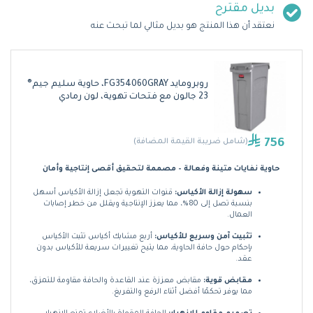
بديل مقترح
نعتقد أن هذا المنتج هو بديل مثالي لما تبحث عنه
روبرومايد FG354060GRAY، حاوية سليم جيم®
23 جالون مع فتحات تهوية، لون رمادي
756
(شامل ضريبة القيمة المضافة)
حاوية نفايات متينة وفعالة – مصممة لتحقيق أقصى إنتاجية وأمان
سهولة إزالة الأكياس:
قنوات التهوية تجعل إزالة الأكياس أسهل
بنسبة تصل إلى 80%، مما يعزز الإنتاجية ويقلل من خطر إصابات
العمال.
تثبيت آمن وسريع للأكياس:
أربع مشابك أكياس تثبت الأكياس
بإحكام حول حافة الحاوية، مما يتيح تغييرات سريعة للأكياس بدون
عقد.
مقابض قوية:
مقابض معززة عند القاعدة والحافة مقاومة للتمزق،
مما يوفر تحكمًا أفضل أثناء الرفع والتفريغ.