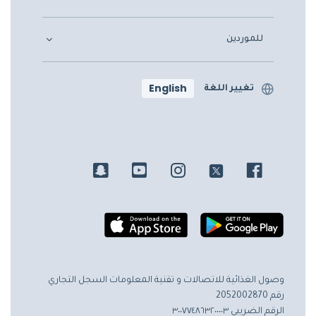
للموردين
English
تغيير اللغة
وصول الغذائية للاتصالات و تقنية المعلومات
السجل التجاري
رقم 2052002870
الرقم الضريبي ٣٠٠٧٧٤٨٦٣٢٠٠٠٠٣