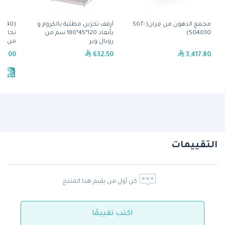
مجمع الدهون من مِران(SGT-
أرفف تخزين مطلية بالكروم و
504030)
بأبعاد 120*45*180 سم من
تجارية 
رويال وير
من أو 
69.00
632.50
3,417.80
يش
التقييمات
كن أول من يقيم هذا المنتج
اكتب تقييمًا