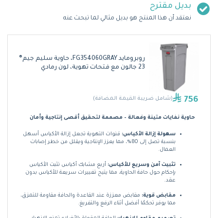
بديل مقترح
نعتقد أن هذا المنتج هو بديل مثالي لما تبحث عنه
روبرومايد FG354060GRAY، حاوية سليم جيم®
23 جالون مع فتحات تهوية، لون رمادي
756
(شامل ضريبة القيمة المضافة)
حاوية نفايات متينة وفعالة – مصممة لتحقيق أقصى إنتاجية وأمان
سهولة إزالة الأكياس:
قنوات التهوية تجعل إزالة الأكياس أسهل
بنسبة تصل إلى 80%، مما يعزز الإنتاجية ويقلل من خطر إصابات
العمال.
تثبيت آمن وسريع للأكياس:
أربع مشابك أكياس تثبت الأكياس
بإحكام حول حافة الحاوية، مما يتيح تغييرات سريعة للأكياس بدون
عقد.
مقابض قوية:
مقابض معززة عند القاعدة والحافة مقاومة للتمزق،
مما يوفر تحكمًا أفضل أثناء الرفع والتفريغ.