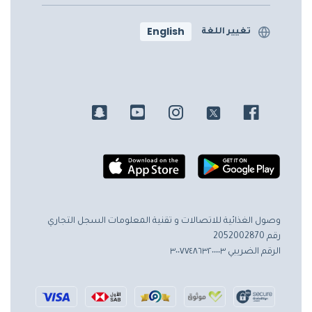
English
تغيير اللغة
وصول الغذائية للاتصالات و تقنية المعلومات
السجل التجاري
رقم 2052002870
الرقم الضريبي ٣٠٠٧٧٤٨٦٣٢٠٠٠٠٣