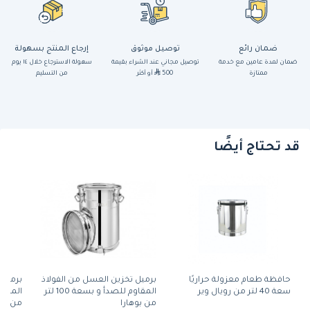
ضمان رائع
توصيل موثوق
إرجاع المنتج بسهولة
ضمان لمدة عامين مع خدمة
توصيل مجاني عند الشراء بقيمة
سهولة الاسترجاع خلال ١٤ يوم
ممتازة
500
أو أكثر
من التسليم
قد تحتاج أيضًا
حافظة طعام معزولة حراريًا
برميل تخزين العسل من الفولاذ
برميل 
سعة 40 لتر من رويال وير
المقاوم للصدأ و بسعة 100 لتر
من بوهارا
من بوه