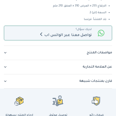
الارتفاع 255 × العرض 310 × العمق 210 ملم
السعة (لتر):2
بلد المنشأ: فرنسا
لديك سؤال؟
تواصل معنا عبر الواتس اب
مواصفات المنتج
عن العلامة التجارية
قارن بمنتجات شبيهة
ضمان رائع
توصيل موثوق
إرجاع المنتج بسهولة