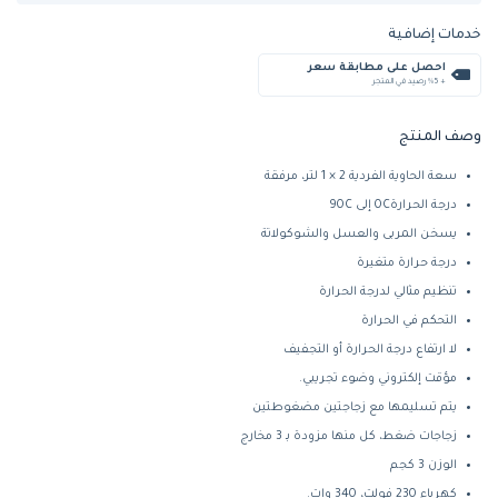
خدمات إضافية
احصل على مطابقة سعر
+ %5 رصيد في المتجر
وصف المنتج
سعة الحاوية الفردية 2 × 1 لتر، مرفقة
درجة الحرارة0C إلى 90C
يسخن المربى والعسل والشوكولاتة
درجة حرارة متغيرة
تنظيم مثالي لدرجة الحرارة
التحكم في الحرارة
لا ارتفاع درجة الحرارة أو التجفيف
مؤقت إلكتروني وضوء تجريبي.
يتم تسليمها مع زجاجتين مضغوطتين
زجاجات ضغط، كل منها مزودة بـ 3 مخارج
الوزن 3 كجم
كهرباء 230 فولت، 340 وات.