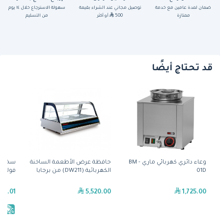
ضمان لمدة عامين مع خدمة
توصيل مجاني عند الشراء بقيمة
سهولة الاسترجاع خلال ١٤ يوم
ممتازة
500
أو أكثر
من التسليم
قد تحتاج أيضًا
وعاء دائري كهربائي ماري - BM
حافظة عرض الأطعمة الساخنة
01D
الكهربائية (DW211) من برجايا
فولكان
39.01
5,520.00
1,725.00
يش