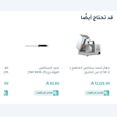
قد تحتاج أيضًا
جهاز شحذ سكاكين المطبخ (
مبرد السكاكين
CSE-2) من الكادور
الفولاذي(941.9836.25)
35) من توستماستر
89.00
82.80
12,229.00
يشحن من إكويب
يشحن من إكويب
يش