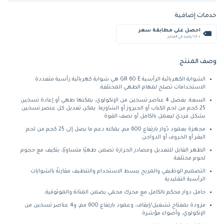
خدمات إضافية
احصل على مطابقة سعر
+ %5 رصيد في المتجر
وصف المنتج
الشواية الكهربائية الرأسية GR 60 E هي شواية كهربائية رأسية متعددة
الاستخدامات تصلح لمهام الطهي المختلفة.
السعة: بفضل 4 عناصر تسخين من الإنكولوي، يمكنها طهي أو إعادة تسخين
25 كجم من لحم الكباب أو الجيروز أو الشاورما. يمكن تعديل كل عنصر تسخين
بشكل فردي ليعمل بالكامل أو نصف القوة.
مجهزة بعمود دّوار بارتفاع 600 مم، يمكنه دعم ما يصل إلى 25 كجم من لحم
البقر أو الخروف أو الدواجن.
الظهر القابل للتعديل ومصادر الحرارة تضمن طهيًا متساويًا، يتكيف مع حجوم
لحوم مختلفة.
التصميم الوظيفي والمريح يبسط الاستخدام والتنظيف مقارنةً بالشوايات
الرأسية التقليدية.
حامل دوار محكم بالكامل مع محرك محمي يضمن المتانة والموثوقية.
مزودة بمفتاح تشغيل/إيقاف، وعمود بارتفاع 600 مم، و4 عناصر تسخين من
الإنكولوي، وأضواء مؤشرة.