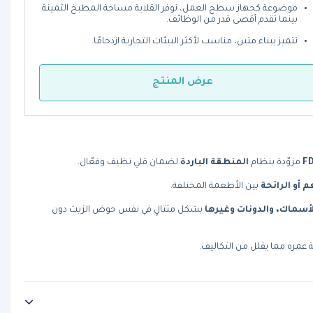
موضوعة كجهاز سطح العمل، توفر القلاية مساحة المطبخ الثمينة
بينما تقدم أقصى قدر من الوظائف.
تتميز ببناء متين، مناسب لأكثر البيئات التجارية ازدحامًا.
عرض المنتج
مزوّدة بنظام
المنطقة الباردة
لضمان قلي نظيف وفعّال.
 أو الرائحة
بين الأطعمة المختلفة.
أسماك، والدونات وغيرها
بشكل متتالٍ في نفس حوض الزيت دون
 عمره مما يقلل من التكاليف.