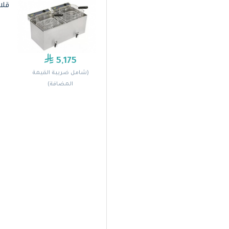
قلاية ك
5,175
(شامل ضريبة القيمة
المضافة)