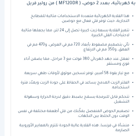
هربائية، بعدد 2 حوض، ( MF120DR ) من رولير قريل
هذا القلاية الكهربائية متعددة الاستخدامات مثالية للمطابخ
التجارية، حيث توفر قلي فعال مع حوضين.
تتميز القلاية بسعة زيت كبيرة تصل إلى 24 لتر، مما يجعلها مثالية
لاحتياجات القلي الكبيرة.
تأتي بتصميم مضغوط بأبعاد 720 مم في العرض، و470 مم في
العمق، و350 مم في الارتفاع.
تعمل عند جهد كهربائي 380 فولت مع 3 مراحل، مما يضمن أداء
قوي ومستقر.
مع تيار بقوة 58 أمبير، توفر تسخين موثوق لأوقات طهي سريعة.
الفلتر الزيت المدمج يساعد في الحفاظ على جودة الزيت ويمدّد فترة
استخدامه.
تتحكم قابل للبرمجة يسمح بضبط دقيق لدرجة الحرارة وسهولة
التشغيل.
تصميم الحوض المنفصل يمكّنك من قلي أطعمة مختلفة في نفس
الوقت دون الخلط بين النكهات.
منشأة في فرنسا، هذه القلاية عالية الجودة تلتزم بالمعايير الأوروبية
الصارمة.