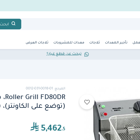
ابحث
عمل
تأجير المعدات
ثلاجات
معدات للمشروبات
ثلاجات العرض
تبحث عن قطع غيار؟
المرجع: 01-0018-031-0012
0DR
(توضع على الكاونتر)، سعة 2 
5,462
.5