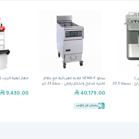
د 2 حوض (
بيتكو SE14D-F قلاية كهربائية مع نظام
جهاز تنقية الزيت (VITO 50) من فيتو
SB41121/B700)من فراي فراي - بسعة 20.5
فلترة مدمج وتحكم رقمي – سعة 23 لتر
9,430.00
40,179.00
يشحن من إكويب