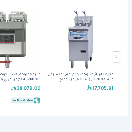
استرون
قلاية كهربائية بلوحة تحكم رقمي فاسترون
قلاية مفتوحة بعد
عة 28 لتر (NTP14EF) من
و بسعة 28 لتر (NTP14E) من أوماج
لتر
28,079.00
17,705.91
يشحن من إكويب