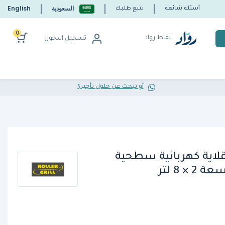
السعودية
English
أسئلة شائعة
تتبع طلبك
0
نقاط رواد
تسجيل الدخول
أو تبحث عن حلول تأجير؟
Roller Grill FD8، قلاية كهربائية سطحية
× 8 لتر