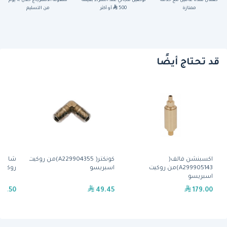
ضمان لمدة عامين مع خدمة
توصيل مجاني عند الشراء بقيمة
سهولة الاسترجاع خلال ١٤ يوم
ممتازة
500
أو أكثر
من التسليم
قد تحتاج أيضًا
اكسبنشن فالف(
كونكتر( A229904355)من روكيت
A299905143)من روكيت
اسبريسو
روكيت
اسبريسو
11.50
49.45
179.00