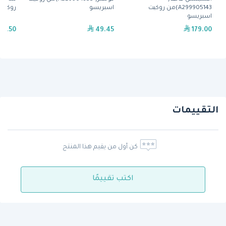
A299905143)من روكيت
اسبريسو
روكيت
اسبريسو
11.50
49.45
179.00
التقييمات
كن أول من يقيم هذا المنتج
اكتب تقييمًا