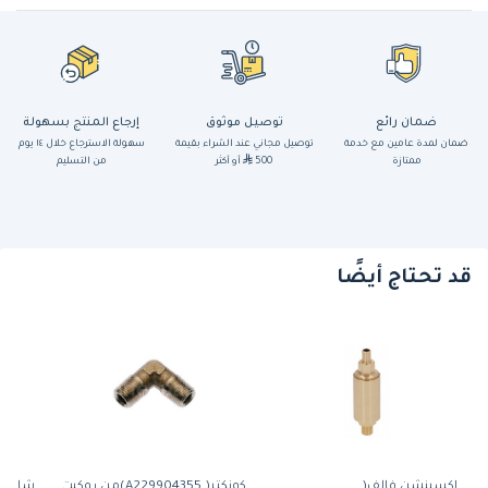
ضمان رائع
توصيل موثوق
إرجاع المنتج بسهولة
ضمان لمدة عامين مع خدمة
توصيل مجاني عند الشراء بقيمة
سهولة الاسترجاع خلال ١٤ يوم
ممتازة
500
أو أكثر
من التسليم
قد تحتاج أيضًا
اكسبنشن فالف(
كونكتر( A229904355)من روكيت