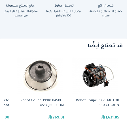
ضمان رائع
توصيل موثوق
إرجاع المنتج بسهولة
ضمان لمدة عامين مع خدمة
توصيل مجاني عند الشراء بقيمة
سهولة الاسترجاع خلال ١٤ يوم
ممتازة
500
أو أكثر
من التسليم
قد تحتاج أيضًا
plete
Robot Coupe 39910 BASKET
Robot Coupe 3172S MOTOR
Foot
ASSY J80 ULTRA
H50 CL50E N
99.00
769.01
1,631.85