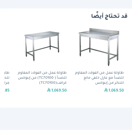
قد تحتاج أيضًا
طاولة عمل من الفولاذ المقاوم
طاولة عمل من الفولاذ المقاوم
طاولة 
للصدأ مع عازل خلفي مانع
للصدأ ( TC7O100) من إينوكس
للصدأ
للتناثر من إينوكس
كرافت(TC7O100)
مِران(SSFR707090(BS40)BB)
كرافت(TB7O100)
62.85
1,069.50
1,069.50