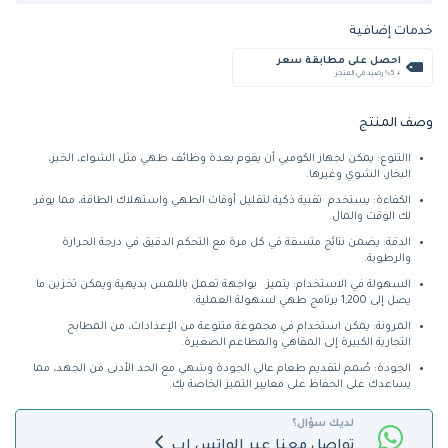
خدمات إضافية
احصل على مطابقة سعر
+ %5 رصيد في المتجر
وصف المنتج
االتنوع: يمكن لجهاز الكومبي أن يقوم بعدة وظائف طهي مثل الشواء، الخبز،
البخار، الشوي وغيرها.
الكفاءة: يستخدم تقنية ذكية لتقليل أوقات الطهي واستهلاك الطاقة، مما يوفر
لك الوقت والمال.
الدقة: يضمن نتائج متسقة في كل مرة مع التحكم الدقيق في درجة الحرارة
والرطوبة.
السهولة في الاستخدام: يتميز بواجهة تعمل باللمس بديهية ويمكن تخزين ما
يصل إلى 1,200 برنامج طهي لسهولة العملية.
المرونة: يمكن استخدام في مجموعة متنوعة من الإعدادات، من المطابخ
التجارية الكبيرة إلى المقاهي والمطاعم الصغيرة.
الجودة: صُمم لتقديم طعام عالي الجودة وشهي مع الحد الأدنى من الجهد، مما
يساعدك على الحفاظ على معايير التميز الخاصة بك.
لديك سؤال؟
تواصل معنا عبر الواتس اب