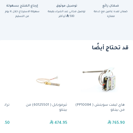
ضمان رائع
توصيل موثوق
إرجاع المنتج بسهولة
ضمان لمدة عامين مع خدمة
توصيل مجاني عند الشراء بقيمة
سهولة الاسترجاع خلال ١٤ يوم
ممتازة
500
أو أكثر
من التسليم
قد تحتاج أيضًا
هاي ليمت سويتش ( PP10084)
ثيرموبايل ( 60125501) من
ترانسفورر ( 429
من بيتكو
بيتكو
77.50
474.95
765.90