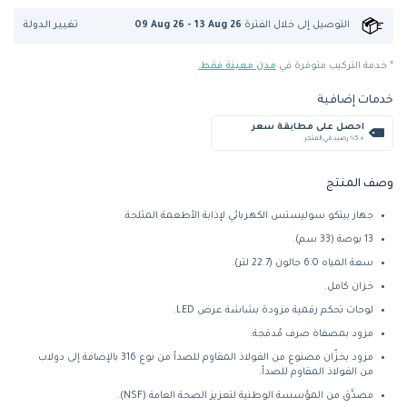
تغيير الدولة
التوصيل إلى
خلال الفترة
09 Aug 26 - 13 Aug 26
* خدمة التركيب متوفرة في
مدن معينة فقط.
خدمات إضافية
احصل على مطابقة سعر
+ %5 رصيد في المتجر
وصف المنتج
جهاز بيتكو سوليستس الكهربائي لإذابة الأطعمة المثلجة.
13 بوصة (33 سم).
سعة المياه 6.0 جالون (22.7 لتر).
خزان كامل.
لوحات تحكم رقمية مزودة بشاشة عرض LED.
مزود بمصفاة صرف مُدمَجة.
مزود بخزّان مصنوع من الفولاذ المقاوم للصدأ من نوع 316 بالإضافة إلى دولاب
من الفولاذ المقاوم للصدأ.
مصدَّق من المؤسسة الوطنية لتعزيز الصحة العامة (NSF).