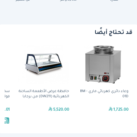
ممتازة
500
أو أكثر
من التسليم
قد تحتاج أيضًا
وعاء دائري كهربائي ماري - BM
حافظة عرض الأطعمة الساخنة
01D
الكهربائية (DW211) من برجايا
فولكان
39.01
5,520.00
1,725.00
يش