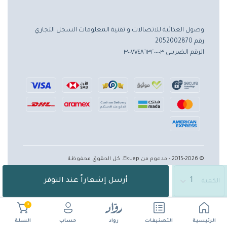
وصول الغذائية للاتصالات و تقنية المعلومات
السجل التجاري
رقم 2052002870
الرقم الضريبي ٣٠٠٧٧٤٨٦٣٢٠٠٠٠٣
© 2015-2026 - مدعوم من Ekuep. كل الحقوق محفوظة
أرسل إشعاراً عند التوفر
الكمية
0
الرئيسية
حساب
التصنيفات
رواد
السلة