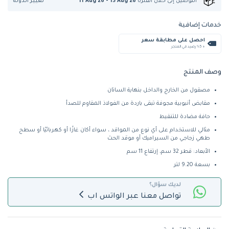
تغيير الدولة
التوصيل إلى
خلال الفترة
11 Aug 26 - 15 Aug 26
خدمات إضافية
احصل على مطابقة سعر
+ %5 رصيد في المتجر
وصف المنتج
مصقول من الخارج والداخل بنهاية الساتان
مقابض أنبوبية مجوفة تبقى باردة من الفولاذ المقاوم للصدأ
حافة مضادة للتنقيط
مثالي للاستخدام على أي نوع من المواقد ، سواء أكان غازًا أو كهربائيًا أو سطح
طهي زجاجي من السيراميك أو موقد الحث
الأبعاد: قطر 32 سم، إرتفاع 11 سم
بسعة 9.20 لتر
لديك سؤال؟
تواصل معنا عبر الواتس اب