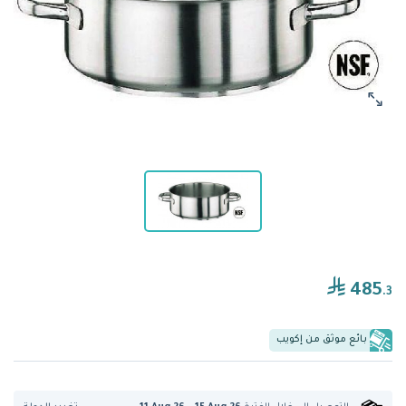
485
.3
بائع موثق من إكويب