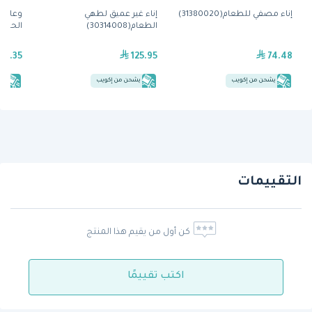
إناء مصفي للطعام(31380020)
إناء غير عميق لطهي
وعاء ط
الطعام(30314008)
الحجم(0312828
17.35
125.95
74.48
يشحن من إكويب
يشحن من إكويب
يش
التقييمات
كن أول من يقيم هذا المنتج
اكتب تقييمًا