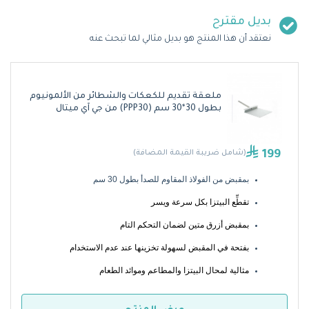
بديل مقترح
نعتقد أن هذا المنتج هو بديل مثالي لما تبحث عنه
ملعقة تقديم للكعكات والشطائر من الألمونيوم
بطول 30*30 سم (PPP30) من جي آي ميتال
199
(شامل ضريبة القيمة المضافة)
بمقبض من الفولاذ المقاوم للصدأ بطول 30 سم
تقطِّع البيتزا بكل سرعة ويسر 
بمقبض أزرق متين لضمان التحكم التام 
بفتحة في المقبض لسهولة تخزينها عند عدم الاستخدام 
مثالية لمحال البيتزا والمطاعم وموائد الطعام