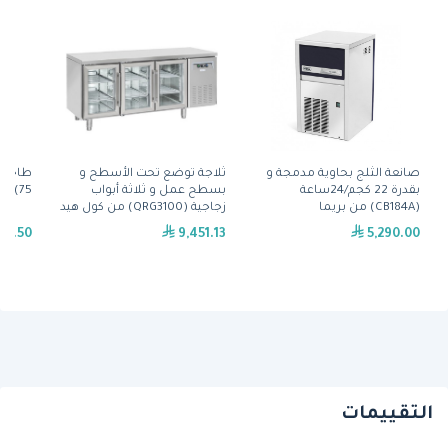
صانعة الثلج بحاوية مدمجة و
ثلاجة توضع تحت الأسطح و
بقدرة 22 كجم/24ساعة
بسطح عمل و ثلاثة أبواب
75) من ايوريكا(SA18)
(CB184A) من بريما
زجاجية (QRG3100) من كول هيد
12.50
9,451.13
5,290.00
التقييمات