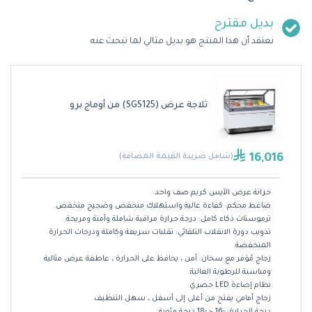
بديل مقترح
نعتقد أن هذا المنتج هو بديل مثالي لما تبحث عنه
ثلاجة عرض (SGS125) من أوماج برو
16,016
(شامل ضريبة القيمة المضافة)
خزانة عرض الآيس كريم صف واحد.
ضاغط محكم: كفاءة عالية واستهلاك منخفض وضجيج منخفض.
ترموستات ذكاء كامل: درجة حرارة مراقبة شاملة وآمنة ومريحة.
تذويب دورة الانقلاب التلقائي: تقلبات سريعة وكاملة ودرجات الحرارة
المنخفضة.
زجاج مُوَفر مع سخان: آمن ، يحافظ على الحرارة ، عاطفة عرض مثالية
ومناسبة للرطوبة العالية.
نظام إضاءة LED حصري.
زجاج أمامي يفتح من أعلى إلى أسفل ، سهل التنظيف.
درجة الحرارة: -16 ~ -18 درجة مئوية