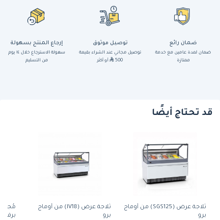
ضمان رائع
توصيل موثوق
إرجاع المنتج بسهولة
ضمان لمدة عامين مع خدمة
توصيل مجاني عند الشراء بقيمة
سهولة الاسترجاع خلال ١٤ يوم
ممتازة
500
أو أكثر
من التسليم
قد تحتاج أيضًا
ثلاجة عرض (SGS125) من أوماج
ثلاجة عرض (IV18) من أوماج
مُجمِّ
برو
برو
برف نكهات (F4