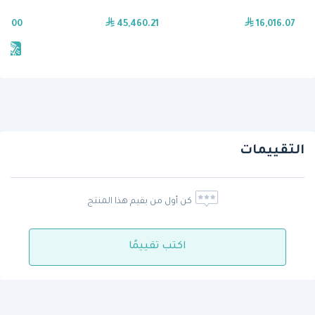
29.00
45,460.21
16,016.07
يش
التقييمات
كن أول من يقيم هذا المنتج
اكتب تقييمًا