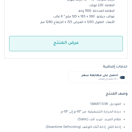
الطاقة: 220 فولت
الطاقة المدخلة: 1100 واط
قوالب جيلاتو: 360 × 165 × 120 ملم * 6 قالب
الأبعاد: الطول 1283 × العرض 725 × الارتفاع 1280 مم
عرض المنتج
خدمات إضافية
احصل على مطابقة سعر
+ %5 رصيد في المتجر
وصف المنتج
الموديل: SMART-03B
درجة الحرارة التشغيلية: من ‎-16°م إلى ‎-18°م
نظام التبريد: تبريد ثابت (Static)
إذابة الثلج: إذابة أثناء التوقف (Downtime Defrosting)