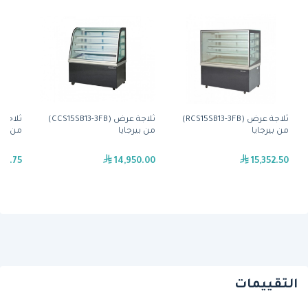
ثلاجة عرض (RCS15SB13-3FB)
ثلاجة عرض (CCS15SB13-3FB)
من بيرجايا
من بيرجايا
من بير
63.75
14,950.00
15,352.50
التقييمات