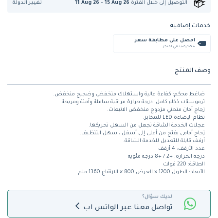
تغيير الدولة
التوصيل إلى
خلال الفترة
11 Aug 26 - 15 Aug 26
خدمات إضافية
احصل على مطابقة سعر
+ %5 رصيد في المتجر
وصف المنتج
ضاغط محكم: كفاءة عالية واستهلاك منخفض وضجيج منخفض.
ترموستات ذكاء كامل: درجة حرارة مراقبة شاملة وآمنة ومريحة.
زجاج أمان منحني مزدوج منخفض الانبعاث.
نظام الإضاءة LED للمخابز.
عجلات الخدمة الشاقة تجعل من السهل تحريكها.
زجاج أمامي يفتح من أعلى إلى أسفل ، سهل التنظيف.
أرفف قابلة للتعديل للخدمة الشاقة.
عدد الأرفف: 4 أرفف
درجة الحرارة: +2 / +8 درجة مئوية
الطاقة: 220 فولت
الأبعاد: الطول 1200 × العرض 800 × الارتفاع 1360 ملم
لديك سؤال؟
تواصل معنا عبر الواتس اب