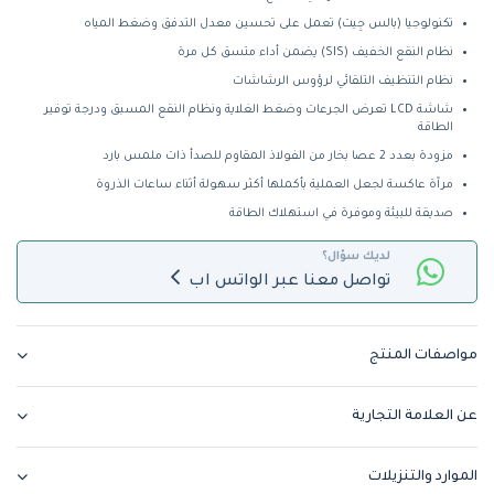
تكنولوجيا (بالس جِيت) تعمل على تحسين معدل التدفق وضغط المياه
نظام النقع الخفيف (SIS) يضمن أداء متسق كل مرة
نظام التنظيف التلقائي لرؤوس الرشاشات
شاشة LCD تعرض الجرعات وضغط الغلاية ونظام النقع المسبق ودرجة توفير
الطاقة
مزودة بعدد 2 عصا بخار من الفولاذ المقاوم للصدأ ذات ملمس بارد
مرآة عاكسة لجعل العملية بأكملها أكثر سهولة أثناء ساعات الذروة
صديقة للبيئة وموفرة في استهلاك الطاقة
لديك سؤال؟
تواصل معنا عبر الواتس اب
مواصفات المنتج
عن العلامة التجارية
الموارد والتنزيلات