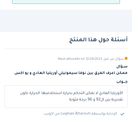
أسئلة حول هذا المنتج
سؤال من قبل Faozi alhuraibi on 12/24/2023
سـؤال
ممكن اعرف الفرق بين نوفا سيمونيلي أوريليا العادي و يو اكس
جـــواب
الأوريليا العادي لا يمكن التحكم بحرارة استخلاصها. الحرارة تكون
تقديرية بين ال92 و 96 درجة مئوية
الإجابة بواسطة Luqman Altarouti من اكويب