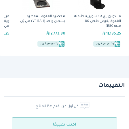
مالكونيق إي 80 سوبريم طاحنة
محضرة القهوة المقطرة
القهوة بقرص طحن 80
بسخان واحد (VP17A-1) من بَن
ملم(E80)
من من
57.25
2,773.80
11,195.25
يشحن من إكويب
يشحن من إكويب
التقييمات
كن أول من يقيم هذا المنتج
اكتب تقييمًا