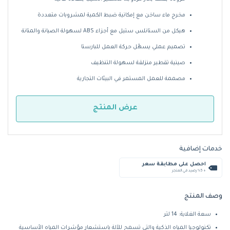
مخرج ماء ساخن مع إمكانية ضبط الكمية لمشروبات متعددة
هيكل من الستانلس ستيل مع أجزاء ABS لسهولة الصيانة والمتانة
تصميم عملي يسهّل حركة العمل للبارستا
صينية تقطير منزلقة لسهولة التنظيف
مصممة للعمل المستمر في البيئات التجارية
عرض المنتج
خدمات إضافية
احصل على مطابقة سعر
+ %5 رصيد في المتجر
وصف المنتج
سعة الغلاية: 14 لتر
تكنولوجيا المياه الذكية والتي تسمح للآلة باستشعار مؤشرات المياه الأساسية