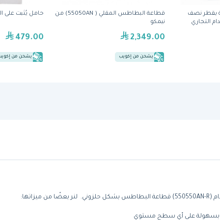
 بقطر نصف
قطاعة البطاطس المقلي ( 55050AN) من
حامل يُثبت على الحائط (5641
م التجاري
نيمكو
479.00
2,349.00
يشحن من إكويب
يشحن من إكويب
زاتها:
ها بسهولة على أي سطح مستوي