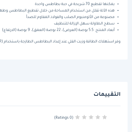
يمكنها تقطيع 70 شريحة في حبة بطاطس واحدة
هذه الآلة تقلل من استخدام المساحة من خلال تقطيع البطاطس وطهي
مصنوعة من الألومنيوم الصلب والفولاذ المقاوم للصدأ
سطح الطاولة سهل الإزالة للتنظيف
أبعاد المنتج: 5.5 بوصة (العرض)، 22 بوصة (العمق)، 9 بوصة (الارتفاع)
وفر استهلاك الطاقة وزيت القلي عند إعداد البطاطس الطازجة باستخدام (550550AN-R) قطاعة البطاطس بشكل حلزوني.
التقييمات
(0 Ratings)