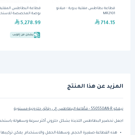
قطاعة بطاطس مقلية يدوية - ميلانو
قطاعة البطاطس المقلية
MR2101
بوصة المخصصة للاستخدا
(56450A-3) من نيمكو
5,278.99
714.15
يشحن من إكويب
المزيد عن هذا المنتج
نيمكو 550550AN-R - قطَّاعة البطاطس إلى رقائق حلزونية مستوية
اجعل تحضير البطاطس اللذيذة بشكل حلزوني أكثر سرعة وسهولة باستخدام (550550AN-R) قطاعة البطاطس بشكل حلزوني. لنر بعضًا من مي
هذه القطاعة صغيرة الحجم، وسهلة الحمل والاستخدام. يمكن تركيب