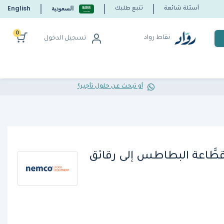
السعودية
English
أسئلة شائعة
تتبع طلبك
0
نقاط رواد
تسجيل الدخول
أو تبحث عن حلول تأجير؟
و 550550AN-R - قطَّاعة البطاطس إلى رقائق