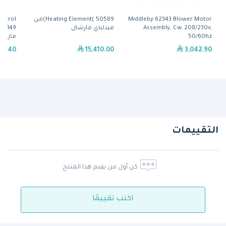
Middleby 62343 Blower Motor
Heating Element( 50589)من
ontrol
Assembly, Cw, 208/230v,
ميدلباي مارشال
50/60hz
مارشا
81.40
15,410.00
3,042.90
التقييمات
كن أول من يقيم هذا المنتج
اكتب تقييمًا