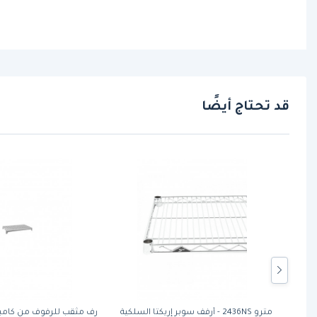
قد تحتاج أيضًا
 كام شيلفنج
مترو 2436NS - أرفف سوبر إريكتا السلكية
رف مثقب للرفوف من كامب