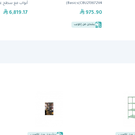
Basics(CBU213672V4)
سم (CRP93A) من كول هيد
6,819.17
975.90
يشحن من إكويب