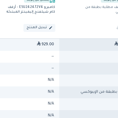
من إكويب
يشحن من إكويب
رفف مطلية بطبقة من
كامبرو ESU242472V4 - أرفف
ي
كام شيلفنج إليمينتز المبتدئة
تبديل المنتج
929.00
—
—
N/A
طبقة من الإيبوكسي
N/A
N/A
N/A