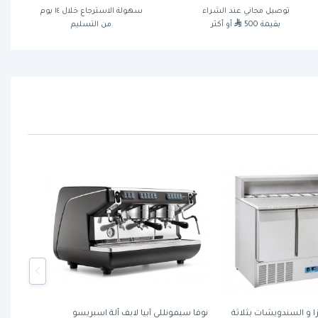
توصيل مجاني عند الشراء
سهولة الاسترجاع خلال ١٤ يوم
بقيمة 500
أو أكثر
من التسليم
زا و السندويشات بثلاثة
نوفا سيمونللي أبيا لايف آلة اسبريسو