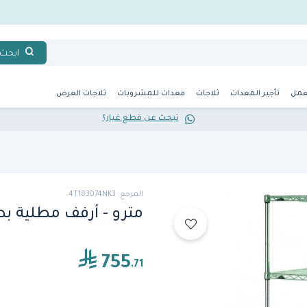
ابحث
عمل
تأجير المعدات
ثلاجات
معدات للمشروبات
ثلاجات العرض
تبحث عن قطع غيار؟
المرجع: 4T183074NK3
مترو - أرفف مطلية ب
755
.71