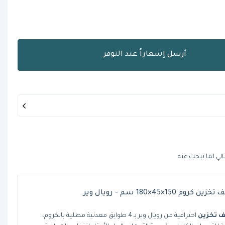
أرسل إشعاراً عند التوفر
الي لما تبحث عنه
زين كروم 150×45×180 سم - رويال وير
ف تخزين
احترافية من رويال وير بـ 4 طوابق معدنية مطلية بالكروم،