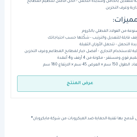
ة للتعديل بالكامل وشديدة التحمل - الحل الأمثل لتنظيم المطابخ
ارية وغرف التخزين.
مميزات:
وعة من الفولاذ المطلي بالكروم
ة التحمل - تتحمل الأوزان الثقيلة
لية للاستخدام التجاري - أفضل خيار لمطابخ المطاعم وغرف التخزين
 قوي ومستقر - مكونة من 4 أرفف و4 أعمدة
ول 150 سم × العرض 45 سم × الارتفاع 180 سم
عرض المنتج
 مُدمج بها تقنية الحماية ضد الميكروبات من شركة مايكروبان®