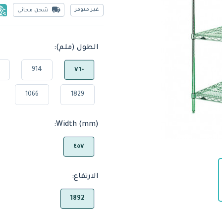
غير متوفر
شحن مجاني
الطول (ملم):
914
٧٦٠
1066
1829
Width (mm):
٤٥٧
الارتفاع:
1892