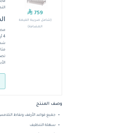
قابل
التج
759
ال
(شامل ضريبة القيمة
المضافة)
مصن
4 أرفف قابلة للتعديل والترتيب - شكّلها حسب احتياجاتك
شديد
مثا
تصميم
الأبعاد: الط
وصف المنتج
جميع قواعد الأرفف ونقاط التلامس
سهلة التنظيف