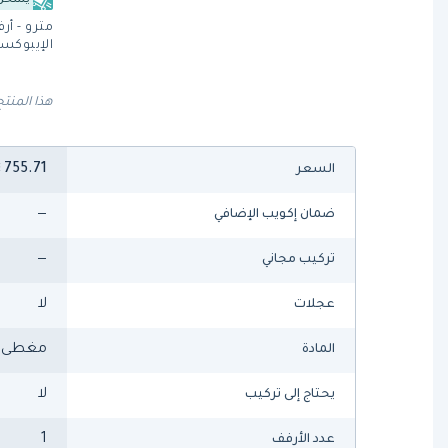
يشحن 
مترو - أ
الإيبوكس
هذا المنتج
755.71
السعر
—
ضمان إكويب الإضافي
—
تركيب مجاني
لا
عجلات
مغطى ب
المادة
لا
يحتاج إلى تركيب
1
عدد الأرفف