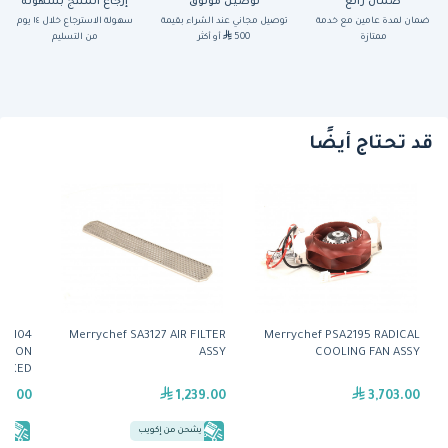
ضمان رائع
توصيل موثوق
إرجاع المنتج بسهولة
ضمان لمدة عامين مع خدمة
توصيل مجاني عند الشراء بقيمة
سهولة الاسترجاع خلال ١٤ يوم
ممتازة
500
أو أكثر
من التسليم
قد تحتاج أيضًا
SR104
Merrychef SA3127 AIR FILTER
Merrychef PSA2195 RADICAL
ATION
ASSY
COOLING FAN ASSY
PACKED
09.00
1,239.00
3,703.00
يشحن من إكويب
يش