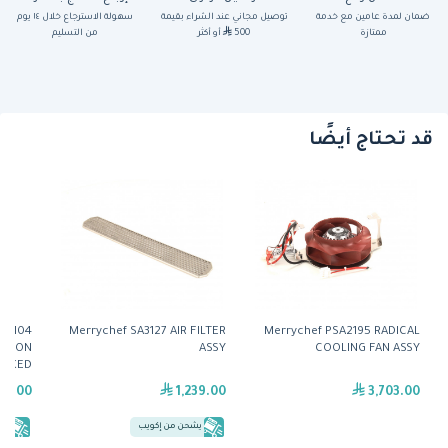
ضمان لمدة عامين مع خدمة
توصيل مجاني عند الشراء بقيمة
سهولة الاسترجاع خلال ١٤ يوم
ممتازة
500
أو أكثر
من التسليم
قد تحتاج أيضًا
SR104
Merrychef SA3127 AIR FILTER
Merrychef PSA2195 RADICAL
ATION
ASSY
COOLING FAN ASSY
PACKED
09.00
1,239.00
3,703.00
يشحن من إكويب
يش