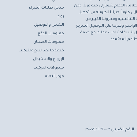
ة من الدمام شرقاً إلى جدة غرباً، ومن
سجل طلبات الشراء
ان جنوباً. خبرتنا الطويلة في تجهيز
رواد
التنافسية ومخزوننا الكبير من
الشحن والتوصيل
لواسع وقدرتنا على التوصيل السريع
مثل لتلبية احتياجات عملك مع خدمة
معلومات الدفع
اعم المعتمدة.
معلومات الضمان
خدمة ما بعد البيع والتركيب
الإرجاع والاستبدال
فيديوهات التركيب
مركز التعلم
الرقم الضريبي ٣٠٠٧٧٤٨٦٣٢٠٠٠٠٣