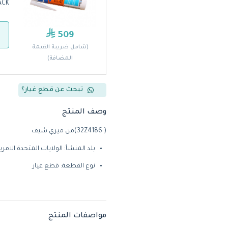
ACK
509
(شامل ضريبة القيمة
المضافة)
تبحث عن قطع غيار؟
وصف المنتج
( 32Z4186)من ميري شيف
بلد المنشأ: الولايات المتحدة الامري
نوع القطعة: قطع غيار
مواصفات المنتج