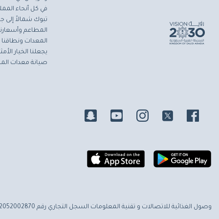
في كل أنحاء المملك
تبوك شمالاً إلى جاز
المطاعم وأسعارنا 
المعدات ونطاقنا ا
يجعلنا الخيار الأ
صيانة معدات المط
وصول الغذائية للاتصالات و تقنية المعلومات
السجل التجاري رقم 2052002870