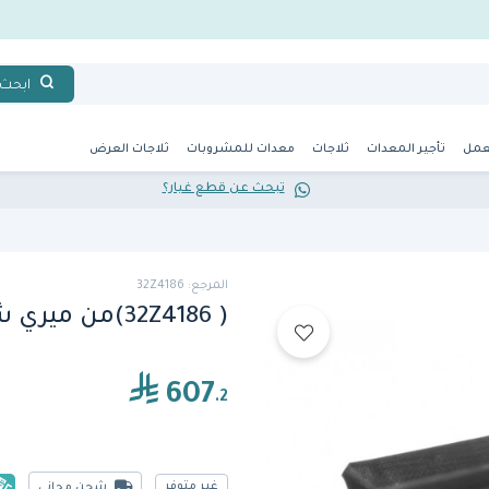
ابحث
عمل
تأجير المعدات
ثلاجات
معدات للمشروبات
ثلاجات العرض
تبحث عن قطع غيار؟
المرجع: 32Z4186
( 32Z4186)من ميري شيف
607
.2
غير متوفر
شحن مجاني