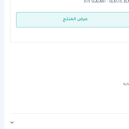
RTV SEALANT - SILASTIC BL
عرض المنتج
كية