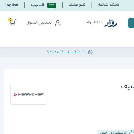
السعودية
English
أسئلة شائعة
تتبع طلبك
0
نقاط رواد
تسجيل الدخول
أو تبحث عن حلول تأجير؟
بائع موثق من إكويب