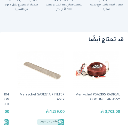
ضمان لمدة عامين مع خدمة
توصيل مجاني عند الشراء بقيمة
سهولة الاسترجاع خلال ١٤ يوم
ممتازة
500
أو أكثر
من التسليم
قد تحتاج أيضًا
SR104
Merrychef SA3127 AIR FILTER
Merrychef PSA2195 RADICAL
ATION
ASSY
COOLING FAN ASSY
PACKED
09.00
1,239.00
3,703.00
يشحن من إكويب
يش