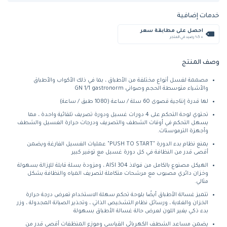
خدمات إضافية
احصل على مطابقة سعر
+ %5 رصيد في المتجر
وصف المنتج
مصممة لغسل أنواع مختلفة من الأطباق ، بما في ذلك الأكواب والأطباق
والأشياء متوسطة الحجم وصواني GN 1/1 gastronorm
لها قدرة إنتاجية قصوى 60 سلة / ساعة (1080 طبق / ساعة)
تحتوي لوحة التحكم على 4 دورات غسيل ودورة تصريف تلقائية واحدة ، مما
يسهل التحكم في أوقات الشطف والتصريف ودرجات حرارة الغسيل والشطف
وأجهزة الترموستات.
يمنع نظام بدء الدورة "PUSH TO START" عمليات الغسيل الفارغة ويضمن
أقصى قدر من النظافة في كل دورة غسيل مع توفير كبير
الهيكل مصنوع بالكامل من فولاذ AISI 304 ، ومزودة بسلة قابلة للإزالة بسهولة
وخزان دائري مصبوب مع مرشحات متكاملة لتصريف المياه والنظافة بشكل
مثالي.
تتميز غسالة الأطباق أيضًا بلوحة تحكم سهلة الاستخدام تعرض درجة حرارة
الخزان والغلاية ، ورسائل نظام التشخيص الذاتي ، وتحذير الصيانة المجدولة ، وزر
بدء ذكي يغير اللون لعرض حالة غسالة الأطباق بسهولة
يضمن مساعد الشطف الكهربائي القياسي وموزع المنظفات أقصى قدر من