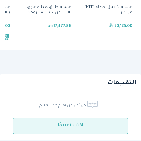
غسالة الأطباق بغطاء (HT11)
غسالة أطباق بغطاء علوي
غسالة
من دير
T110E من سيستما بروجكت
(CAP 10) من هونفيد
79.00
17,477.86
20,125.00
يش
التقييمات
كن أول من يقيم هذا المنتج
اكتب تقييمًا