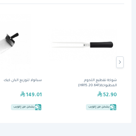
شوكة تقطيع اللحوم
سبانولا لتوزيع البان كيك
المطبوخة(641.HR15.20)
149.01
52.90
يشحن من إكويب
يشحن من إكويب