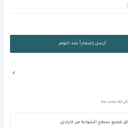
أرسل إشعاراً عند التوفر
الي لما تبحث عنه
اق تلميع سطح الشواية من كارلايل