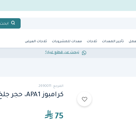
ابحث
عمل
تأجير المعدات
ثلاجات
معدات للمشروبات
ثلاجات العرض
تبحث عن قطع غيار؟
المرجع: 2690011
كرامبوز APA1، حجر جلخ لتنظيف الحديد الزهر
75