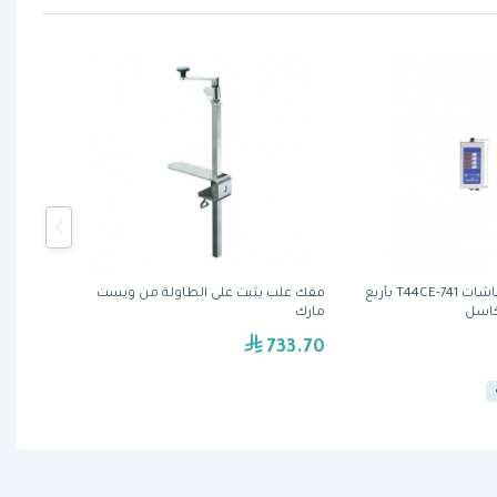
مؤقت متعدد الشاشات 741-T44CE بأربع
مفك علب يثبت على الطاولة من ويست
كاسل
مارك
733.70