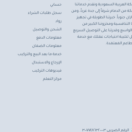
ة العربية السعودية ونقدم خدماتنا
حسابي
ة من الدمام شرقاً إلى جدة غرباً، ومن
سجل طلبات الشراء
ان جنوباً. خبرتنا الطويلة في تجهيز
رواد
التنافسية ومخزوننا الكبير من
الشحن والتوصيل
لواسع وقدرتنا على التوصيل السريع
مثل لتلبية احتياجات عملك مع خدمة
معلومات الدفع
اعم المعتمدة.
معلومات الضمان
خدمة ما بعد البيع والتركيب
الإرجاع والاستبدال
فيديوهات التركيب
مركز التعلم
الرقم الضريبي ٣٠٠٧٧٤٨٦٣٢٠٠٠٠٣