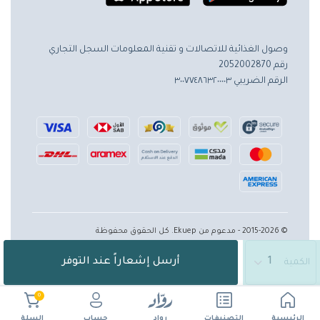
وصول الغذائية للاتصالات و تقنية المعلومات
السجل التجاري
رقم 2052002870
الرقم الضريبي ٣٠٠٧٧٤٨٦٣٢٠٠٠٠٣
© 2015-2026 - مدعوم من Ekuep. كل الحقوق محفوظة
أرسل إشعاراً عند التوفر
الكمية
0
الرئيسية
حساب
التصنيفات
رواد
السلة