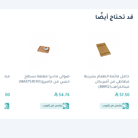
قد تحتاج أيضًا
حامل قائمة الطعام بشريط
صواني ماديرا مغلفة بسطح
مصفاة فول
مطاطي من أميريكان
خشبي من كامبرو(MA3753E90)
ميتالكرافت(BBR12)
6.00
54.76
57.50
يشحن من إكويب
يشحن من إكويب
يش