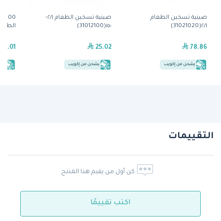
صينية تسخين الطعام
صينية تسخين الطعام ٢/١-
٢/١(31021020)
١٥٠(31012100)
الطعام
79.01
25.02
78.86
يشحن من إكويب
يشحن من إكويب
يش
التقييمات
كن أول من يقيم هذا المنتج
اكتب تقييمًا