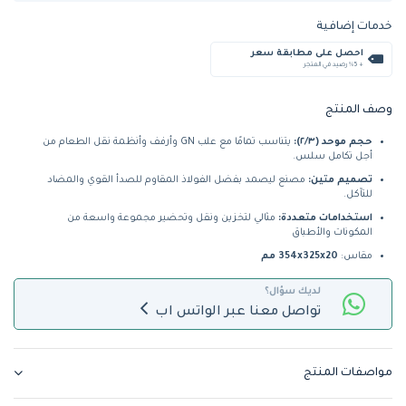
خدمات إضافية
احصل على مطابقة سعر
+ %5 رصيد في المتجر
وصف المنتج
حجم موحد (٢/٣):
يتناسب تمامًا مع علب GN وأرفف وأنظمة نقل الطعام من
أجل تكامل سلس.
تصميم متين:
مصنع ليصمد بفضل الفولاذ المقاوم للصدأ القوي والمضاد
للتآكل.
استخدامات متعددة:
مثالي لتخزين ونقل وتحضير مجموعة واسعة من
المكونات والأطباق
مقاس:
354x325x20 مم
لديك سؤال؟
تواصل معنا عبر الواتس اب
مواصفات المنتج