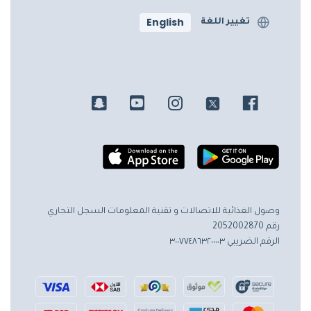
English
تغيير اللغة
وصول الغذائية للاتصالات و تقنية المعلومات
السجل التجاري
رقم 2052002870
الرقم الضريبي ٣٠٠٧٧٤٨٦٣٢٠٠٠٠٣