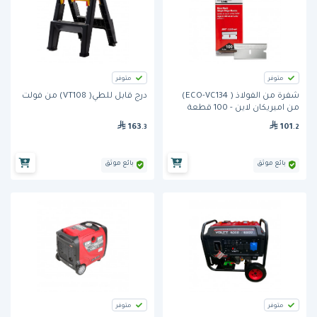
متوفر
متوفر
شفرة من الفولاذ ( ECO-VC134)
درج قابل للطي( VT108) من فولت
من اميريكان لاين - 100 قطعة
163
101
.3
.2
بائع موثق
بائع موثق
متوفر
متوفر