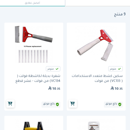
أفضل تطابق
9 منتج
متوفر
متوفر
سكين كشط متعدد الاستخدامات
شفرة بديلة لكاشطة فولت (
( VC133) من فولت
VC134) من فولت - عشر قطع
10
10
.35
.35
بائع موثق
بائع موثق