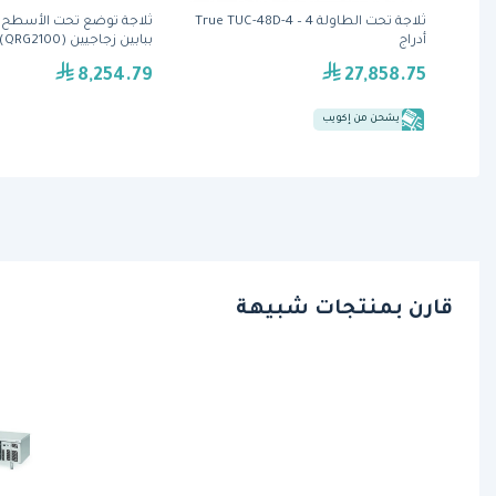
ح عمل
ثلاجة تحت الطاولة True TUC-48D-4 – 4
ثلاجة توضع تحت الأسطح
أدراج
ببابين زجاجيين (QRG2100) من كول هيد
8,254.79
27,858.75
يشحن من إكويب
قارن بمنتجات شبيهة