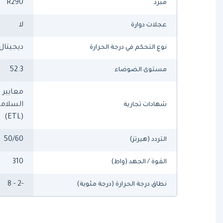
R290
مبرد
لا
عجلات دوارة
ديجيتال
نوع التحكم في درجة الحرارة
52.3
مستوى الضوضاء
السلامة
شهادات تجارية
(ETL)
50/60
التردد (هيرتز)
310
القوة / الجهد (واط)
-2 - 8
نطاق درجة الحرارة (درجة مئوية)