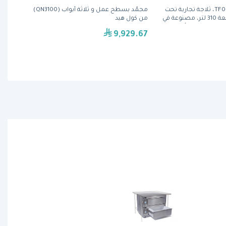
تيكنودوم TF02MIDGN، ثلاجة تجارية تحت
مجمّد بسطح عمل و ثلاثة أبواب (QN3100)
الطاولة ببابين، سعة 310 لتر، مصنوعة في
من كول هيد
ذ المقاوم للصدأ
9,929.67