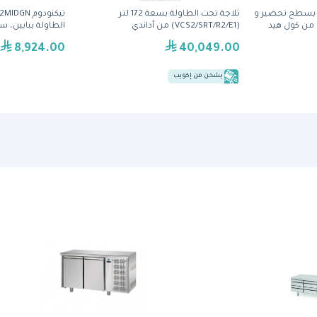
 بسطح تحضير و
ثلاجة تحت الطاولة بسعة 172 لتر
(VCS2/SRT/R2/E1) من أداندي
إيطاليا من الفولا
8,924.00
40,049.00
يشحن من إكويب