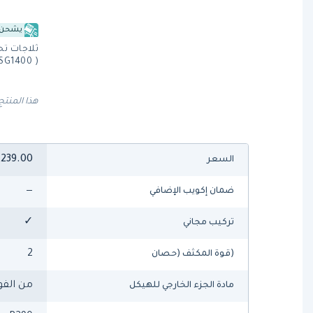
يشحن 
( MSG1400)من إنفريكو
هذا المنتج
,239.00
السعر
—
ضمان إكويب الإضافي
✓
تركيب مجاني
2
(قوة المكثف (حصان
من الفو
مادة الجزء الخارجي للهيكل