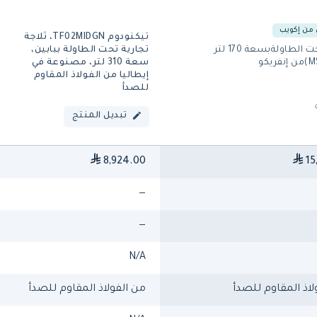
من إكويب
تيكنودوم TF02MIDGN، ثلاجة
ثلاجات تحت الطاولةبسعة 170 لتر
تجارية تحت الطاولة ببابين،
سعة 310 لتر، مصنوعة في
إيطاليا من الفولاذ المقاوم
للصدأ
تبديل المنتج
8,924.00
15
—
—
N/A
لاذ المقاوم للصدأ
من الفولاذ المقاوم للصدأ