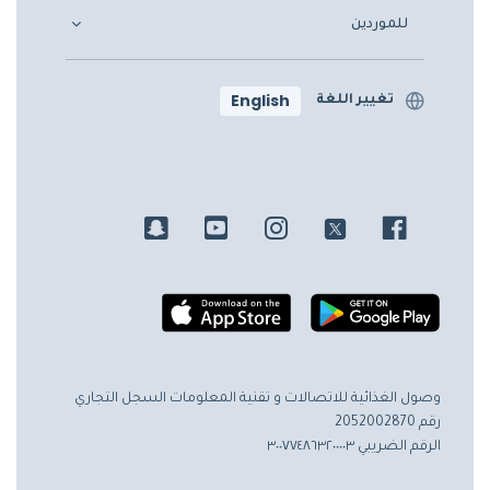
للموردين
English
تغيير اللغة
وصول الغذائية للاتصالات و تقنية المعلومات
السجل التجاري
رقم 2052002870
الرقم الضريبي ٣٠٠٧٧٤٨٦٣٢٠٠٠٠٣