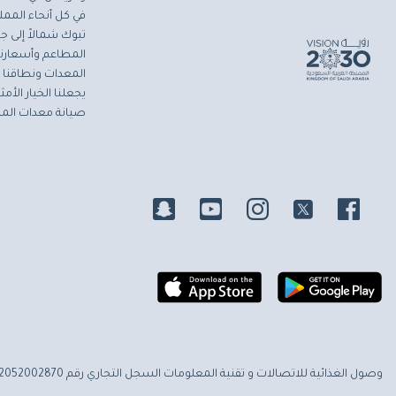
في كل أنحاء المملك
تبوك شمالاً إلى جاز
المطاعم وأسعارنا 
المعدات ونطاقنا ا
يجعلنا الخيار الأ
صيانة معدات المط
وصول الغذائية للاتصالات و تقنية المعلومات
السجل التجاري رقم 2052002870