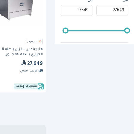
من
إلى
غير متوفر
هايجينكس - خزان بنظام الن
الحراري بسعة 40 جالون
27,649
توصيل مجاني
يشحن من إكويب