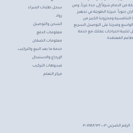
ة من الدمام شرقاً إلى جدة غرباً، ومن
سجل طلبات الشراء
ان جنوباً. خبرتنا الطويلة في تجهيز
رواد
التنافسية ومخزوننا الكبير من
الشحن والتوصيل
لواسع وقدرتنا على التوصيل السريع
مثل لتلبية احتياجات عملك مع خدمة
معلومات الدفع
اعم المعتمدة.
معلومات الضمان
خدمة ما بعد البيع والتركيب
الإرجاع والاستبدال
فيديوهات التركيب
مركز التعلم
الرقم الضريبي ٣٠٠٧٧٤٨٦٣٢٠٠٠٠٣