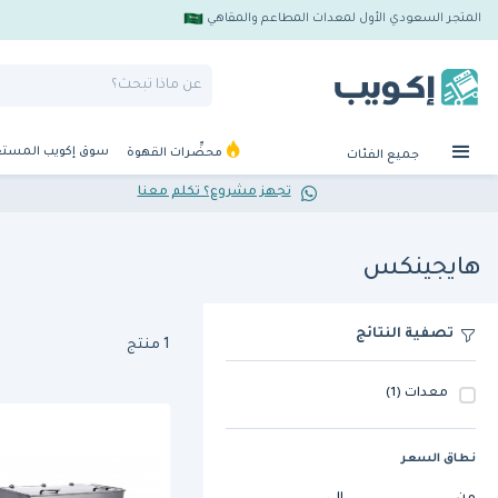
المتجر السعودي الأول لمعدات المطاعم والمقاهي
سوق إكويب المست
محضِّرات القهوة
جميع الفئات
تجهز مشروع؟ تكلم معنا
هايجينكس
تصفية النتائج
1 منتج
معدات
(1)
نطاق السعر