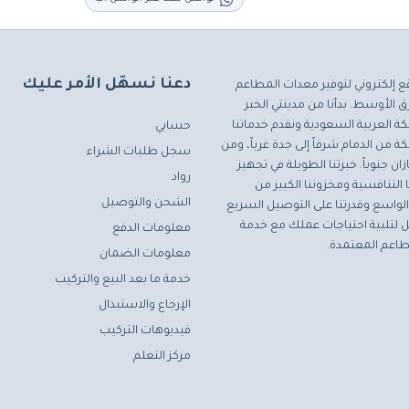
دعنا نسهّل الأمر عليك
ع إلكتروني لتوفير معدات المطاعم
 الأوسط. بدأنا من مدينتي الخبر
ة العربية السعودية ونقدم خدماتنا
حسابي
ة من الدمام شرقاً إلى جدة غرباً، ومن
سجل طلبات الشراء
ان جنوباً. خبرتنا الطويلة في تجهيز
رواد
التنافسية ومخزوننا الكبير من
الشحن والتوصيل
لواسع وقدرتنا على التوصيل السريع
مثل لتلبية احتياجات عملك مع خدمة
معلومات الدفع
اعم المعتمدة.
معلومات الضمان
خدمة ما بعد البيع والتركيب
الإرجاع والاستبدال
فيديوهات التركيب
مركز التعلم