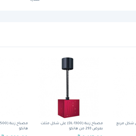
ة (DL-1200) على شكل مربع
مصباح زينة (DL-1300) على شكل مثلث
بعرض 293 من هاتكو
هاتكو