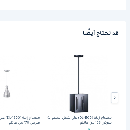
قد تحتاج أيضًا
ة
مصباح زينة (DL-1100) على شكل أسطوانة
مصباح زين
دة
بعرض 165 من هاتكو
بعرض 178 من هاتكو