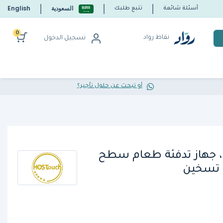
السعودية
English
أسئلة شائعة
تتبع طلبك
0
نقاط رواد
تسجيل الدخول
أو تبحث عن حلول تأجير؟
هوست تاتش 570543، جهاز تدفئة طعام سطح
 تسخين