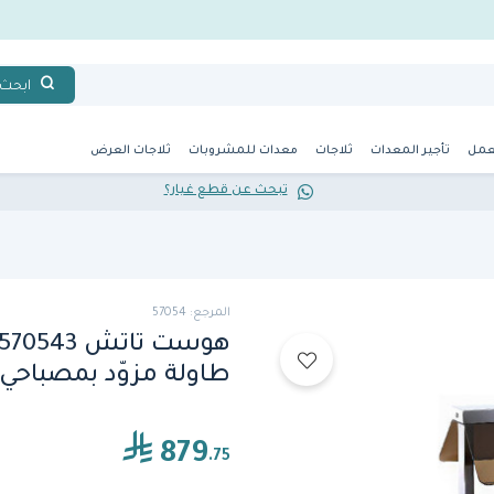
ابحث
عمل
تأجير المعدات
ثلاجات
معدات للمشروبات
ثلاجات العرض
تبحث عن قطع غيار؟
المرجع: 57054
طاولة مزوّد بمصباحي
879
.75