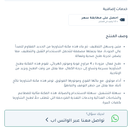
خدمات إضافية
احصل على مطابقة سعر
+ %5 رصيد في المتجر
وصف المنتج
متين وسهل التنظيف: تم بناء هذه مكنة الشاورما من الحديد المقاوم للصدأ
عالي الجودة، مما يجعلها مصممة لتتحمل الاستخدام الثقيل والتنظيف، مما
يضمن تجربة طبخ صحية وفعالة.
طبخ فعال: مزودة بـ 4 مراوح قوية وموتور كهربائي، تقوم هذه المكنة بطبخ
الشاورما بسرعة وتساوٍ إلى درجة الكمال، مما يقلل من وقت الطبخ ويزيد من
الإنتاجية.
أداء موثوق: مع بنائها القوي وموتورها الموثوق، توفر هذه مكنة الشاورما نتائج
ثابتة، مما يقلل من خطر التوقف والتباطؤ.
سهلة التشغيل: سهلة الاستخدام والصيانة، هذه المكنة مثالية للمطاعم
والشاحنات الغذائية وخدمات التغذية المزدحمة التي تتطلب حلاً لطبخ الشاورما
بكميات كبيرة.
لديك سؤال؟
تواصل معنا عبر الواتس اب