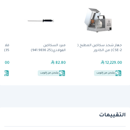
جهاز شحذ سكاكين المطبخ (
مبرد السكاكين
CSE-2) من الكادور
الفولاذي(941.9836.25)
35) من توستماستر
89.00
82.80
12,229.00
يشحن من إكويب
يشحن من إكويب
يش
التقييمات