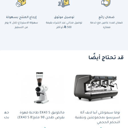
ضمان رائع
توصيل موثوق
إرجاع المنتج بسهولة
ضمان لمدة عامين مع خدمة
توصيل مجاني عند الشراء بقيمة
سهولة الاسترجاع خلال ١٤ يوم
ممتازة
500
أو أكثر
من التسليم
قد تحتاج أيضًا
نوفا سيمونللي أبيا لايف آلة
مالكونيق EK43 S طاحنة قهوة
جهاز ش
اسبريسو بمجموعتين وبتقنية
بقرص طحن 98 ملم(EK43 S B)
بحجم 600 ملم من راينورس
التحكم الحجمي