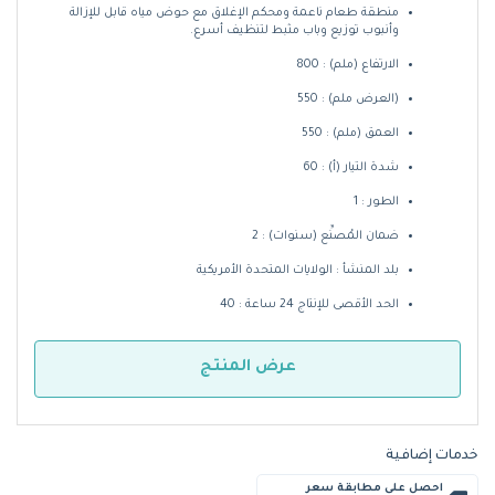
منطقة طعام ناعمة ومحكم الإغلاق مع حوض مياه قابل للإزالة
وأنبوب توزيع وباب مثبط لتنظيف أسرع.
الارتفاع (ملم) : 800
(العرض ملم) : 550
العمق (ملم) : 550
شدة التيار (أ) : 60
الطور : 1
ضمان المُصنِّع (سنوات) : 2
بلد المنشأ : الولايات المتحدة الأمريكية
الحد الأقصى للإنتاج 24 ساعة : 40
عرض المنتج
خدمات إضافية
احصل على مطابقة سعر