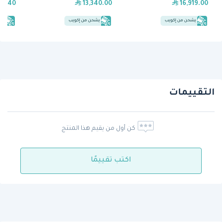
57.40
13,340.00
16,919.00
يشحن من إكويب
يشحن من إكويب
يش
التقييمات
كن أول من يقيم هذا المنتج
اكتب تقييمًا