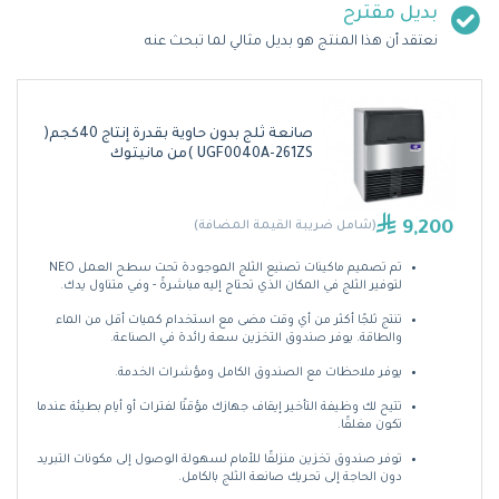
بديل مقترح
نعتقد أن هذا المنتج هو بديل مثالي لما تبحث عنه
صانعة ثلج بدون حاوية بقدرة إنتاج 40كجم(
UGF0040A-261ZS )من مانيتوك
9,200
(شامل ضريبة القيمة المضافة)
تم تصميم ماكينات تصنيع الثلج الموجودة تحت سطح العمل NEO
لتوفير الثلج في المكان الذي تحتاج إليه مباشرةً - وفي متناول يدك.
تنتج ثلجًا أكثر من أي وقت مضى مع استخدام كميات أقل من الماء
والطاقة. يوفر صندوق التخزين سعة رائدة في الصناعة.
يوفر ملاحظات مع الصندوق الكامل ومؤشرات الخدمة.
تتيح لك وظيفة التأخير إيقاف جهازك مؤقتًا لفترات أو أيام بطيئة عندما
تكون مغلقًا.
توفر صندوق تخزين منزلقًا للأمام لسهولة الوصول إلى مكونات التبريد
دون الحاجة إلى تحريك صانعة الثلج بالكامل.