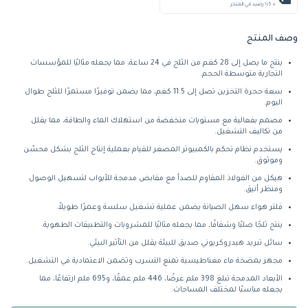
+ %5 رصيد في المتجر
وصف المنتج
ينتج ما يصل إلى 28 كغم من الثلج في 24 ساعة، مما يجعله مثاليًا للمؤسسات
التجارية متوسطة الحجم.
سعة حجرة التخزين تصل إلى 11.5 كغم، مما يضمن توفيرًا مستمرًا للثلج طوال
اليوم.
مصمم بفعالية مع مستويات منخفضة من استهلاك الماء والطاقة، مما يقلل
من تكاليف التشغيل.
يستخدم نظام تحكم بالكمبيوتر المصغر للقيام بعملية إنتاج الثلج بشكل محسّن
وموثوق.
هيكل من الفولاذ المقاوم للصدأ مع مقابض مدمجة للأبواب لتسهيل الوصول
ومنظر أنيق.
فلتر هواء سهل الصيانة يضمن عملية تشغيل سلسة وعمرًا طويلاً.
ينتج ثلجًا صلبًا وشفافًا، مما يجعله مثاليًا للمشروبات والتطبيقات الطهوية.
سائل تبريد هيدروكربوني صديق للبيئة يقلل من التأثير البيئي.
مجهز بمضخة ماء مغناطيسية تمنع التسرب وتضمن الاعتمادية في التشغيل.
الأبعاد المدمجة تبلغ 398 ملم عرضًا، 446 ملم عمقًا، و695 ملم ارتفاعًا، مما
يجعله مناسبًا لمختلف المساحات.