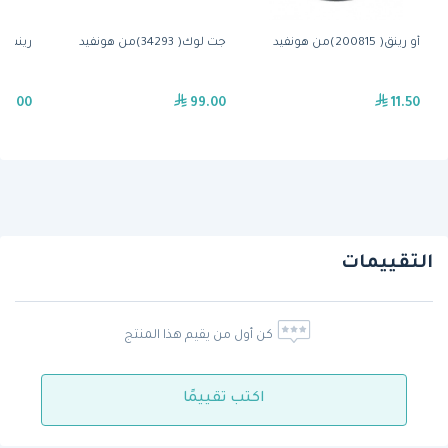
أو رينق( 200815)من هونفيد
جت لوك( 34293)من هونفيد
رينس جت( 4264
19.00
99.00
11.50
التقييمات
كن أول من يقيم هذا المنتج
اكتب تقييمًا