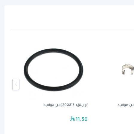
أو رينق( 200815)من هونفيد
11.50