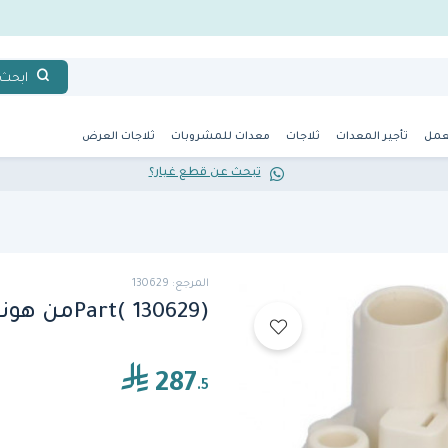
ابحث
عمل
تأجير المعدات
ثلاجات
معدات للمشروبات
ثلاجات العرض
تبحث عن قطع غيار؟
المرجع: 130629
Part( 130629)من هونفيد
287
.5