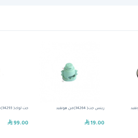
رينس جت( 34264)من هونفيد
جت لوك( 34293)من هونفيد
99.00
19.00