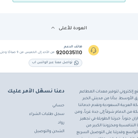
العودة للأعلى
هاتف الدعم
920035110
من الأحد إلى الخميس من 9 صباحًا وحتى 5 مساءً
تواصل معنا عبر الواتس اب
دعنا نسهّل الأمر عليك
ع إلكتروني لتوفير معدات المطاعم
 الأوسط. بدأنا من مدينتي الخبر
ة العربية السعودية ونقدم خدماتنا
حسابي
ة من الدمام شرقاً إلى جدة غرباً، ومن
سجل طلبات الشراء
ان جنوباً. خبرتنا الطويلة في تجهيز
رواد
التنافسية ومخزوننا الكبير من
الشحن والتوصيل
لواسع وقدرتنا على التوصيل السريع