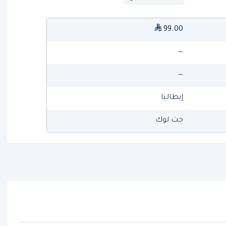
99.00
—
—
إيطاليا
جت لوك