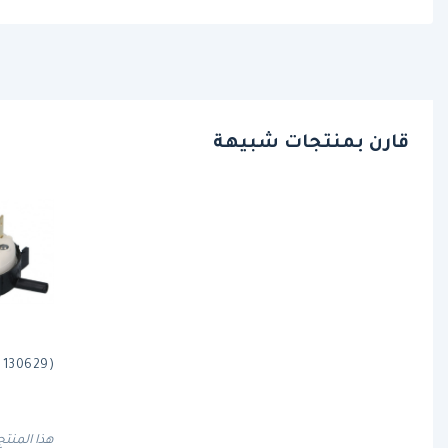
قارن بمنتجات شبيهة
Part( 130629)م
هذا المنتج