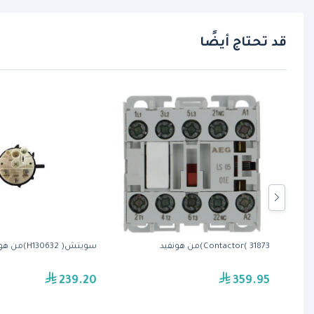
قد تحتاج أيضًا
Contactor( 31873)من هونفيد
سويتش( H130632)من هونفيد
239.20
359.95