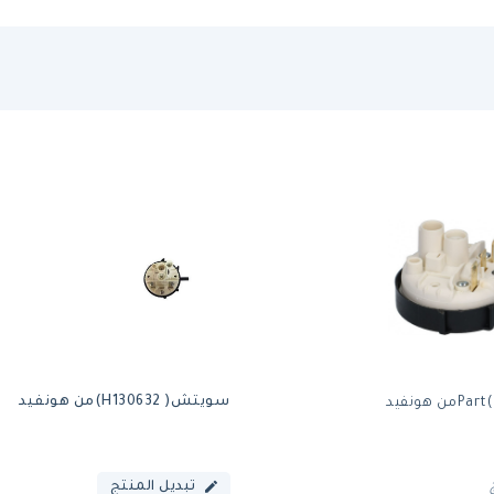
سويتش( H130632)من هونفيد
ن هونفيد
تبديل المنتج