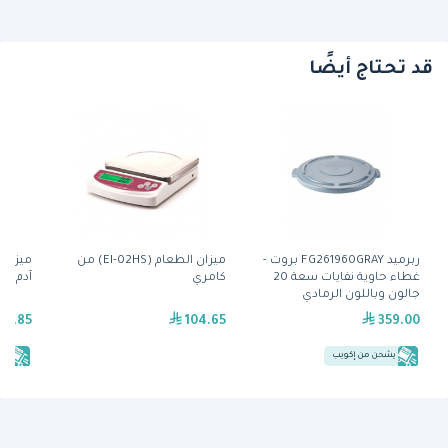
قد تحتاج أيضًا
ربرميد FG261960GRAY بروت -
ميزان الطعام (EI-02HS) من
غطاء حاوية نفايات سعة 20
كامري
آدم 6كج
جالون وباللون الرمادي
93.85
104.65
359.00
يشحن من إكويب
يش