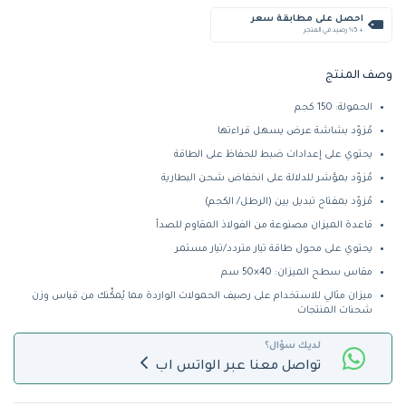
احصل على مطابقة سعر
+ %5 رصيد في المتجر
وصف المنتج
الحمولة: 150 كجم
مُزوّد بشاشة عرض يسهل قراءتها
يحتوي على إعدادات ضبط للحفاظ على الطاقة
مُزوّد بمؤشر للدلالة على انخفاض شحن البطارية
مُزوّد بمفتاح تبديل بين (الرطل/ الكجم)
قاعدة الميزان مصنوعة من الفولاذ المقاوم للصدأ
يحتوي على محول طاقة تيار متردد/تيار مستمر
مقاس سطح الميزان: 40×50 سم
ميزان مثالي للاستخدام على رصيف الحمولات الواردة مما يُمكِّنك من قياس وزن
شحنات المنتجات
لديك سؤال؟
تواصل معنا عبر الواتس اب