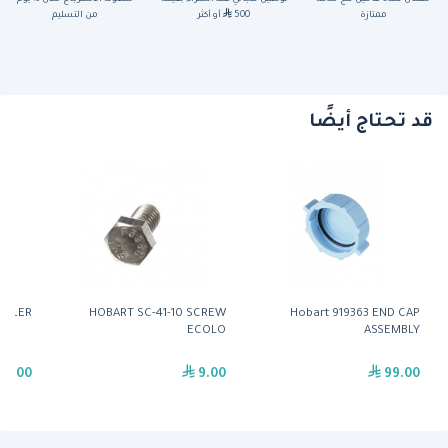
ممتازة
500
أو أكثر
من التسليم
قد تحتاج أيضًا
OILER
HOBART SC-41-10 SCREW
Hobart 919363 END CAP
ECOLO
ASSEMBLY
49.00
9.00
99.00