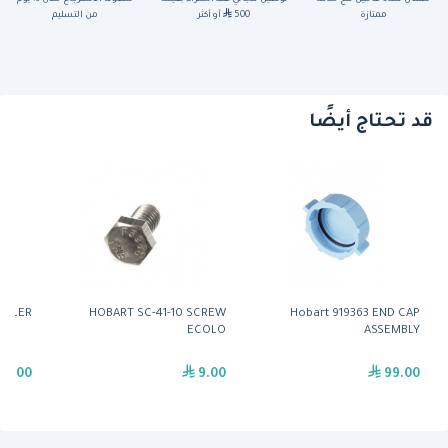
ممتازة
500
أو أكثر
من التسليم
قد تحتاج أيضًا
OILER
HOBART SC-41-10 SCREW
Hobart 919363 END CAP
ECOLO
ASSEMBLY
49.00
9.00
99.00