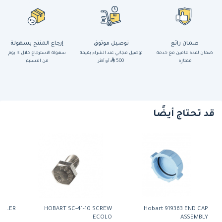
ضمان رائع
توصيل موثوق
إرجاع المنتج بسهولة
ضمان لمدة عامين مع خدمة
توصيل مجاني عند الشراء بقيمة
سهولة الاسترجاع خلال ١٤ يوم
ممتازة
500
أو أكثر
من التسليم
قد تحتاج أيضًا
OILER
HOBART SC-41-10 SCREW
Hobart 919363 END CAP
ECOLO
ASSEMBLY