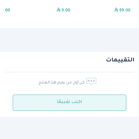
49.00
9.00
99.00
التقييمات
كن أول من يقيم هذا المنتج
اكتب تقييمًا