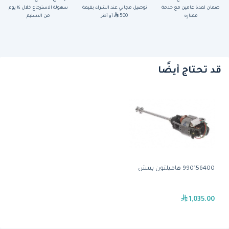
ضمان لمدة عامين مع خدمة
توصيل مجاني عند الشراء بقيمة
سهولة الاسترجاع خلال ١٤ يوم
ممتازة
500
أو أكثر
من التسليم
قد تحتاج أيضًا
990156400 هاميلتون بيتش
1,035.00