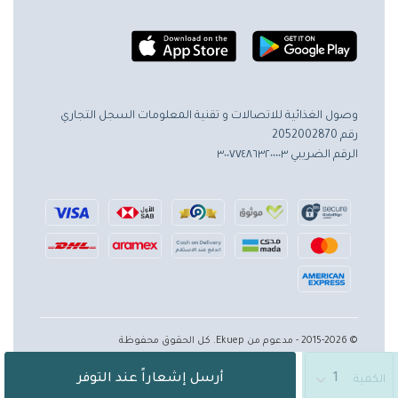
وصول الغذائية للاتصالات و تقنية المعلومات
السجل التجاري
رقم 2052002870
الرقم الضريبي ٣٠٠٧٧٤٨٦٣٢٠٠٠٠٣
© 2015-2026 - مدعوم من Ekuep. كل الحقوق محفوظة
أرسل إشعاراً عند التوفر
الكمية