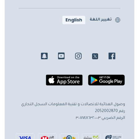
English
تغيير اللغة
وصول الغذائية للاتصالات و تقنية المعلومات
السجل التجاري
رقم 2052002870
الرقم الضريبي ٣٠٠٧٧٤٨٦٣٢٠٠٠٠٣