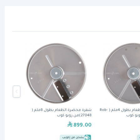
شفرة محضرة الطعام بطول 4ملم ( Rob-
شفرة محضرة الطعام بطول 8ملم (
27048)من روبو كوب
899.00
يشحن من إكويب