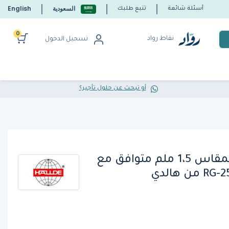
السعودية
English
أسئلة شائعة
تتبع طلبك
0
نقاط رواد
تسجيل الدخول
أو تبحث عن حلول تأجير؟
قرص التقطيع 63111 بمقاس 1،5 ملم متوافق مع