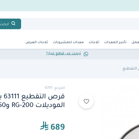
ابحث
عمل
تأجير المعدات
ثلاجات
معدات للمشروبات
ثلاجات العرض
تبحث عن قطع غيار؟
التقطيع
المرجع: 63111
الموديلات RG-200 وRG-250 من هالدي
689