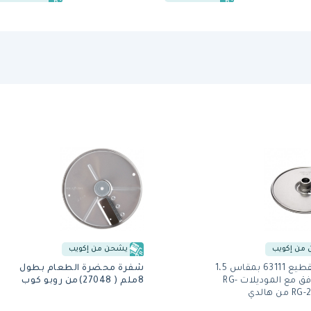
من إكويب
يشحن من إكويب
قرص التقطيع 63111 بمقاس 1،5
شفرة محضرة الطعام بطول
ملم متوافق مع الموديلات RG-
8ملم ( 27048)من روبو كوب