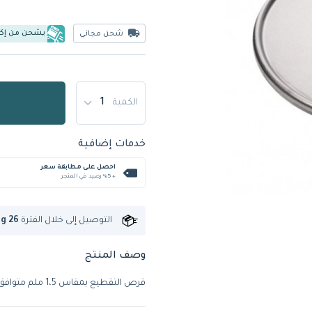
يشحن من إك
شحن مجاني
الكمية
خدمات إضافية
احصل على مطابقة سعر
+ %5 رصيد في المتجر
التوصيل إلى
خلال الفترة
ug 26
وصف المنتج
قرص التقطيع بمقاس 1،5 ملم متوافق مع الموديلات RG-200 وRG-250 من هالدي.