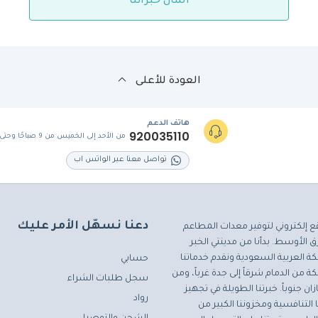
اسأل خبرائنا
العودة للأعلى
هاتف الدعم
920035110
من الأحد إلى الخميس من 9 صباحًا وحتى 5 مساءً
تواصل معنا عبر الواتس اب
دعنا نسهّل الأمر عليك
ع إلكتروني لتوفير معدات المطاعم
 الأوسط. بدأنا من مدينتي الخبر
ة العربية السعودية ونقدم خدماتنا
حسابي
ة من الدمام شرقاً إلى جدة غرباً، ومن
سجل طلبات الشراء
ان جنوباً. خبرتنا الطويلة في تجهيز
رواد
التنافسية ومخزوننا الكبير من