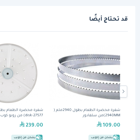
قد تحتاج أيضًا
 محضرة الطعام بطول 1670ملم (
شفرة محضرة الطعام بطول 2940ملم (
2940MM)من سلفادور
disk-27577) من روبو كوب
239.00
109.00
يشحن من إكويب
يشحن من إكويب