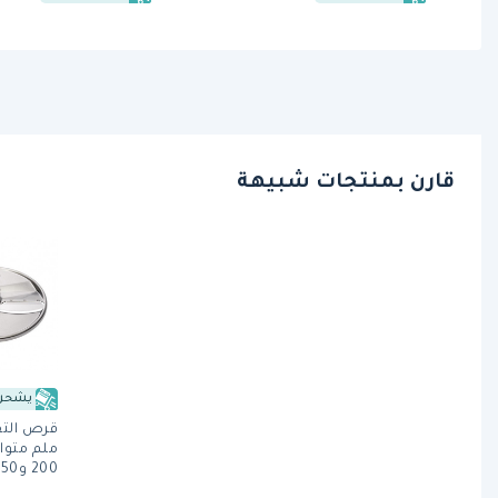
قارن بمنتجات شبيهة
يشحن 
200 وRG-250 من هالدي